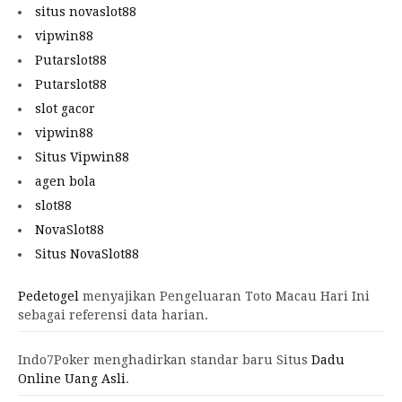
situs novaslot88
vipwin88
Putarslot88
Putarslot88
slot gacor
vipwin88
Situs Vipwin88
agen bola
slot88
NovaSlot88
Situs NovaSlot88
Pedetogel
menyajikan Pengeluaran Toto Macau Hari Ini
sebagai referensi data harian.
Indo7Poker menghadirkan standar baru Situs
Dadu
Online Uang Asli
.