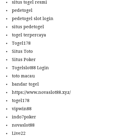
situs togel resmi
pedetogel
pedetogel slot login
situs pedetogel
togel terpercaya
Togel178
Situs Toto
Situs Poker
Togelslot88 Login
toto macau
bandar togel
https://www.novaslot88.xyz/
togel178
vipwin88
indo7poker
novaslot88
Live22