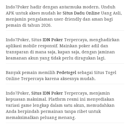
Indo7Poker hadir dengan antarmuka modern. Unduh
APK untuk akses mudah ke
Situs Dadu Online
Uang Asli,
menjamin pengalaman user-friendly dan aman bagi
pemain di tahun 2026.
Indo7Poker, Situs
IDN Poker
Terpercaya, menghadirkan
aplikasi mobile responsif. Mainkan poker adil dan
transparan di mana saja, kapan saja, dengan jaminan
keamanan akun yang tidak perlu diragukan lagi.
Banyak pemain memilih
Pedetogel
sebagai Situs Togel
Online Terpercaya karena aksesnya mudah.
Indo7Poker,
Situs IDN Poker
Terpercaya, menjamin
kepuasan maksimal. Platform resmi ini menyediakan
variasi game lengkap dalam satu akun, memudahkan
Anda berpindah permainan tanpa ribet untuk
memaksimalkan peluang menang.