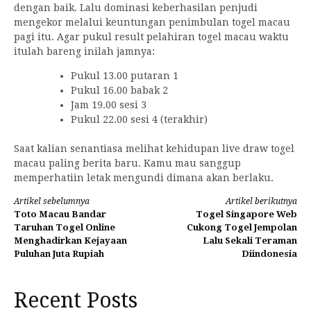
dengan baik. Lalu dominasi keberhasilan penjudi
mengekor melalui keuntungan penimbulan togel macau
pagi itu. Agar pukul result pelahiran togel macau waktu
itulah bareng inilah jamnya:
Pukul 13.00 putaran 1
Pukul 16.00 babak 2
Jam 19.00 sesi 3
Pukul 22.00 sesi 4 (terakhir)
Saat kalian senantiasa melihat kehidupan live draw togel
macau paling berita baru. Kamu mau sanggup
memperhatiin letak mengundi dimana akan berlaku.
Lanjut
Artikel sebelumnya
Artikel berikutnya
Toto Macau Bandar
Togel Singapore Web
Membaca
Taruhan Togel Online
Cukong Togel Jempolan
Menghadirkan Kejayaan
Lalu Sekali Teraman
Puluhan Juta Rupiah
Diindonesia
Recent Posts