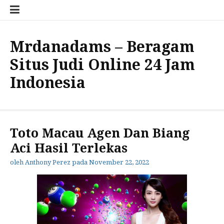
Lompat
Hub
ke
Kam
konten
Mrdanadams – Beragam
Situs Judi Online 24 Jam
Indonesia
Toto Macau Agen Dan Biang
Aci Hasil Terlekas
oleh
Anthony Perez
pada
November 22, 2022