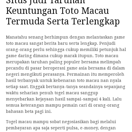
Situs Judi Taruhan
Keuntungan Toto Macau
Termuda Serta Terlengkap
Manatahu senang berhimpun dengan melantaskan game
toto macau sangat berita baru serta lengkap. Penjudi
orang-orang perlu sehingga cukup memiliki petunjuk hal
game daring dimana cukup marak itupun. Toto macau
merupakan taruhan paling populer bersama melimpah
pecandu di pasar beroperasi game asia bersama di dalam
negeri mengikuti perasanya. Permainan itu memperoleh
hasil terbanyak untuk kebenaran toto macau nan nyala
setiap saat. Enggak bertanya-tanya seandainya sepanjang
waktu seharian penuh togel macau sanggup
menyebarkan kejayaan hasil sampai-sampai 4 kali. Lalu
semua keterangan mampu pemain cari di orang-orang
bahasan beta pagi ini.
Togel macau mampu sobat negosiasikan bagi melalui
pembayaran apa saja seperti pulsa, e-money, dengan