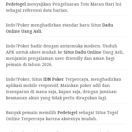
Pedetogel
menyajikan Pengeluaran Toto Macau Hari Ini
sebagai referensi data harian.
Indo7Poker menghadirkan standar baru Situs
Dadu
Online Uang Asli
.
Indo7Poker hadir dengan antarmuka modern. Unduh
APK untuk akses mudah ke
Situs Dadu Online
Uang Asli,
menjamin pengalaman user-friendly dan aman bagi
pemain di tahun 2026.
Indo7Poker, Situs
IDN Poker
Terpercaya, menghadirkan
aplikasi mobile responsif. Mainkan poker adil dan
transparan di mana saja, kapan saja, dengan jaminan
keamanan akun yang tidak perlu diragukan lagi.
Banyak pemain memilih
Pedetogel
sebagai Situs Togel
Online Terpercaya karena aksesnya mudah.