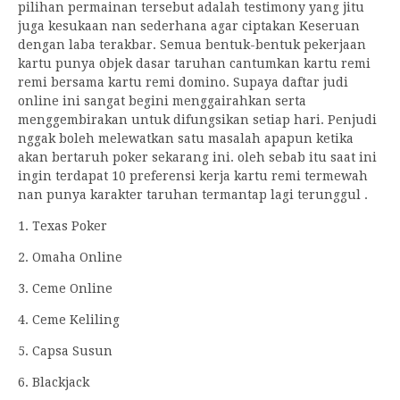
pilihan permainan tersebut adalah testimony yang jitu
juga kesukaan nan sederhana agar ciptakan Keseruan
dengan laba terakbar. Semua bentuk-bentuk pekerjaan
kartu punya objek dasar taruhan cantumkan kartu remi
remi bersama kartu remi domino. Supaya daftar judi
online ini sangat begini menggairahkan serta
menggembirakan untuk difungsikan setiap hari. Penjudi
nggak boleh melewatkan satu masalah apapun ketika
akan bertaruh poker sekarang ini. oleh sebab itu saat ini
ingin terdapat 10 preferensi kerja kartu remi termewah
nan punya karakter taruhan termantap lagi terunggul .
1. Texas Poker
2. Omaha Online
3. Ceme Online
4. Ceme Keliling
5. Capsa Susun
6. Blackjack