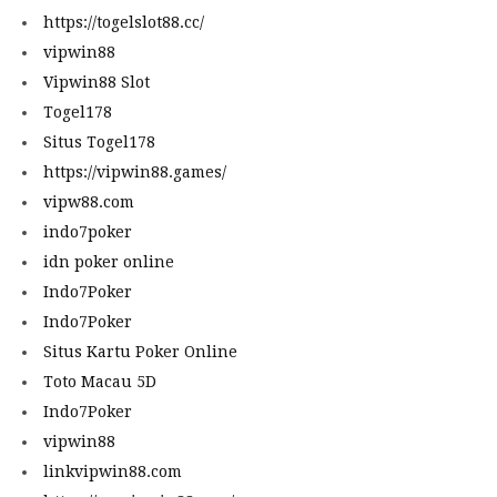
https://togelslot88.cc/
vipwin88
Vipwin88 Slot
Togel178
Situs Togel178
https://vipwin88.games/
vipw88.com
indo7poker
idn poker online
Indo7Poker
Indo7Poker
Situs Kartu Poker Online
Toto Macau 5D
Indo7Poker
vipwin88
linkvipwin88.com