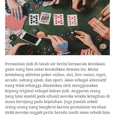
Permainan judi di tanah air berisi bermacam kesukaan
game nang bisa sobat kendalikan dewasa ini. Mulai
ketimbang aktivitas poker online, slot, live casino, togel,
arcade, sabung ayam, dan sport. Akan sebagai alternatif
nang telak sehingga dimainkan oleh menggunakan
kepeng original sebagai bahan judi. Anggaran orang
yang lalai sambil pada alhasil mereka selaku ketagihan di
mana berujung pada kejatuhan. Juga jumlah sekali
orang-orang nang bangkrut karena permainan taruhan
detik mereka enggak perlu beradu nasib sama sebaik bisa