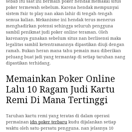
sebab itu saat ini bermain poker hendak memakai situs
poker termewah sebelum. Karena hendak mempunyai
sistem Fair to play nan akan lahir di tengah-tengah
semua kalian. Mekanisme ini hendak terus menerus
menghadirkan potensi sehingga seluruh pengguna
sambil penikmat judi poker online teraman. Oleh
karenanya gunakan sebelum situs nan berlisensi maka
legalitas sambil ketentramannya dipastikan diuji dengan
ramah. Bukan heran mana tahu pemain mau diberikan
peluang buat jadi yang termantap di setiap taruhan nang
dipastikan terhidang.
Memainkan Poker Online
Lalu 10 Ragam Judi Kartu
Remi Di Mana Tertinggi
Taruhan kartu remi yang teratas di dalam operasi
permainan
idn poker terbaru
kudu dijalankan setiap
waktu oleh satu-persatu pengguna. nan jelasnya 10