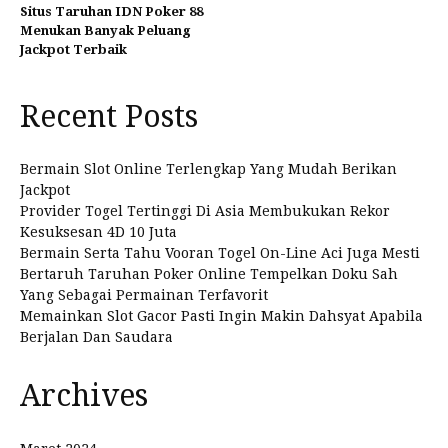
Lanjut
Situs Taruhan IDN Poker 88
Membaca
Menukan Banyak Peluang
Jackpot Terbaik
Recent Posts
Bermain Slot Online Terlengkap Yang Mudah Berikan
Jackpot
Provider Togel Tertinggi Di Asia Membukukan Rekor
Kesuksesan 4D 10 Juta
Bermain Serta Tahu Vooran Togel On-Line Aci Juga Mesti
Bertaruh Taruhan Poker Online Tempelkan Doku Sah
Yang Sebagai Permainan Terfavorit
Memainkan Slot Gacor Pasti Ingin Makin Dahsyat Apabila
Berjalan Dan Saudara
Archives