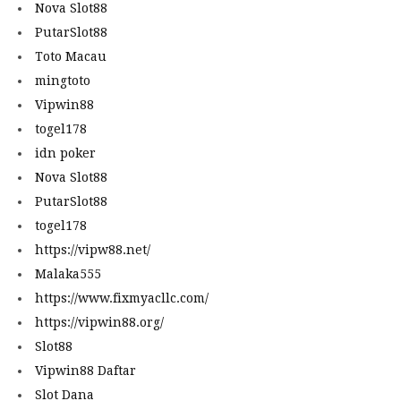
Nova Slot88
PutarSlot88
Toto Macau
mingtoto
Vipwin88
togel178
idn poker
Nova Slot88
PutarSlot88
togel178
https://vipw88.net/
Malaka555
https://www.fixmyacllc.com/
https://vipwin88.org/
Slot88
Vipwin88 Daftar
Slot Dana