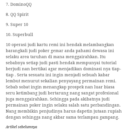
7. DominoQQ
8. QQ Spirit
9. Super 10
10. Superbull
10 operasi judi kartu remi ini hendak melambangkan
barangkali judi poker gemar anda pahami dewasa ini
selaku area taruhan di mana menggairahkan. Itu
sebabnya setiap judi pasti hendak mempunyai tutorial
berjudi nan bertikai agar menjadikan dominasi nya tiap-
tiap . Serta sesuatu ini ingin menjadi sebuah kabar
lembut menurut sekalian penyayang permainan remi.
Sebab sobat ingin menangkap prospek nan luar biasa
seru ketimbang judi bertarung nang sangat profesional
juga menggairahkan. Sehingga pada akibatnya judi
permainan poker ingin selaku salah satu perbandingan.
Nang membikin penjudinya harus dapetin jutaan rupiah
dengan sehingga nang akbar sama terlampau gampang.
Artikel sebelumnya