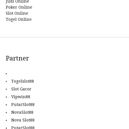
Judi Online
Poker Online
Slot Online
Togel Online
Partner
Togelslot88
Slot Gacor
Vipwin88
PutarSlot88
NovaSlot88
Nova Slot88
PutarSlot88