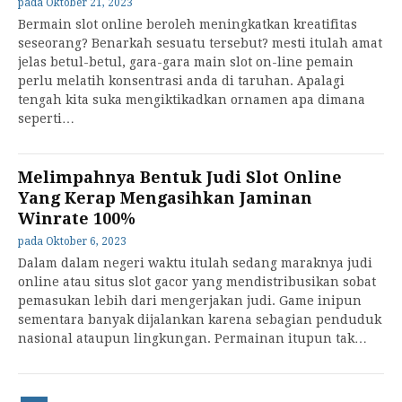
pada
Oktober 21, 2023
Bermain slot online beroleh meningkatkan kreatifitas
seseorang? Benarkah sesuatu tersebut? mesti itulah amat
jelas betul-betul, gara-gara main slot on-line pemain
perlu melatih konsentrasi anda di taruhan. Apalagi
tengah kita suka mengiktikadkan ornamen apa dimana
seperti…
Melimpahnya Bentuk Judi Slot Online
Yang Kerap Mengasihkan Jaminan
Winrate 100%
pada
Oktober 6, 2023
Dalam dalam negeri waktu itulah sedang maraknya judi
online atau situs slot gacor yang mendistribusikan sobat
pemasukan lebih dari mengerjakan judi. Game inipun
sementara banyak dijalankan karena sebagian penduduk
nasional ataupun lingkungan. Permainan itupun tak…
Paginasi