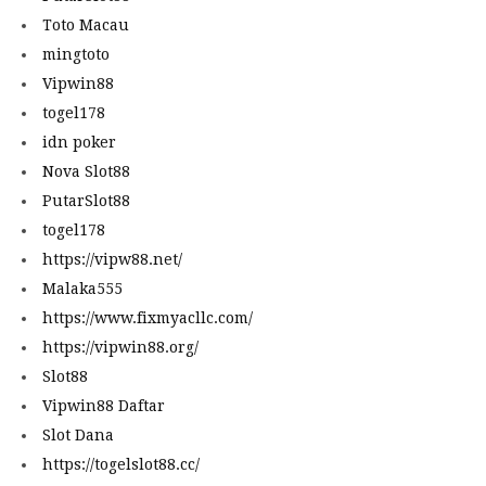
Toto Macau
mingtoto
Vipwin88
togel178
idn poker
Nova Slot88
PutarSlot88
togel178
https://vipw88.net/
Malaka555
https://www.fixmyacllc.com/
https://vipwin88.org/
Slot88
Vipwin88 Daftar
Slot Dana
https://togelslot88.cc/