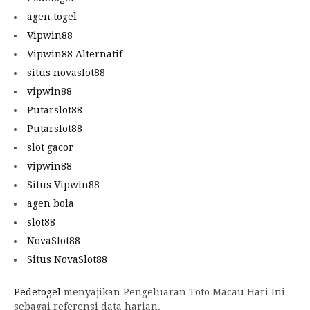
agen togel
Vipwin88
Vipwin88 Alternatif
situs novaslot88
vipwin88
Putarslot88
Putarslot88
slot gacor
vipwin88
Situs Vipwin88
agen bola
slot88
NovaSlot88
Situs NovaSlot88
Pedetogel
menyajikan Pengeluaran Toto Macau Hari Ini
sebagai referensi data harian.