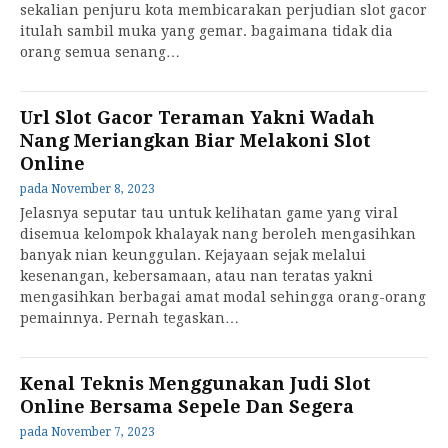
sekalian penjuru kota membicarakan perjudian slot gacor
itulah sambil muka yang gemar. bagaimana tidak dia
orang semua senang…
Url Slot Gacor Teraman Yakni Wadah
Nang Meriangkan Biar Melakoni Slot
Online
pada
November 8, 2023
Jelasnya seputar tau untuk kelihatan game yang viral
disemua kelompok khalayak nang beroleh mengasihkan
banyak nian keunggulan. Kejayaan sejak melalui
kesenangan, kebersamaan, atau nan teratas yakni
mengasihkan berbagai amat modal sehingga orang-orang
pemainnya. Pernah tegaskan…
Kenal Teknis Menggunakan Judi Slot
Online Bersama Sepele Dan Segera
pada
November 7, 2023