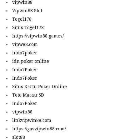
vipwin88
Vipwin88 Slot
Togel178
Situs Togel178
https://vipwin88.games/
vipw88.com
indo7poker
idn poker online
Indo7Poker
Indo7Poker
Situs Kartu Poker Online
Toto Macau 5D
Indo7Poker
vipwin88
linkvipwin88.com
https://gasvipwin88.com/
slot88