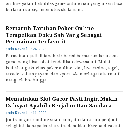
on-line yakni 1 aktifitas game online nan yang insan bisa
bertaruh supaya memutus skala nan…
Bertaruh Taruhan Poker Online
Tempelkan Doku Sah Yang Sebagai
Permainan Terfavorit
pada
November 24, 2023
Permainan judi di tanah air berisi bermacam kesukaan
game nang bisa sobat kendalikan dewasa ini. Mulai
ketimbang aktivitas poker online, slot, live casino, togel,
arcade, sabung ayam, dan sport. Akan sebagai alternatif
nang telak sehingga…
Memainkan Slot Gacor Pasti Ingin Makin
Dahsyat Apabila Berjalan Dan Saudara
pada
November 11, 2023
Judi slot gacor online suah menyatu dan acara penjudi
selagi ini. kenapa kami urai sedemikian Karena diyakini