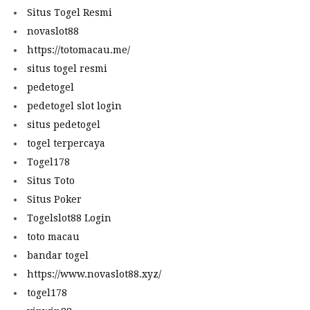
Situs Togel Resmi
novaslot88
https://totomacau.me/
situs togel resmi
pedetogel
pedetogel slot login
situs pedetogel
togel terpercaya
Togel178
Situs Toto
Situs Poker
Togelslot88 Login
toto macau
bandar togel
https://www.novaslot88.xyz/
togel178