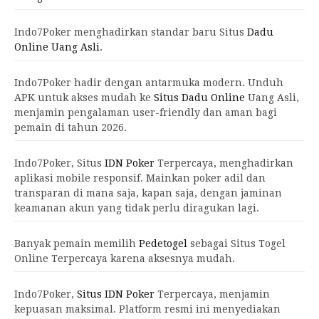
Indo7Poker menghadirkan standar baru Situs
Dadu
Online Uang Asli
.
Indo7Poker hadir dengan antarmuka modern. Unduh
APK untuk akses mudah ke
Situs Dadu Online
Uang Asli,
menjamin pengalaman user-friendly dan aman bagi
pemain di tahun 2026.
Indo7Poker, Situs
IDN Poker
Terpercaya, menghadirkan
aplikasi mobile responsif. Mainkan poker adil dan
transparan di mana saja, kapan saja, dengan jaminan
keamanan akun yang tidak perlu diragukan lagi.
Banyak pemain memilih
Pedetogel
sebagai Situs Togel
Online Terpercaya karena aksesnya mudah.
Indo7Poker,
Situs IDN Poker
Terpercaya, menjamin
kepuasan maksimal. Platform resmi ini menyediakan